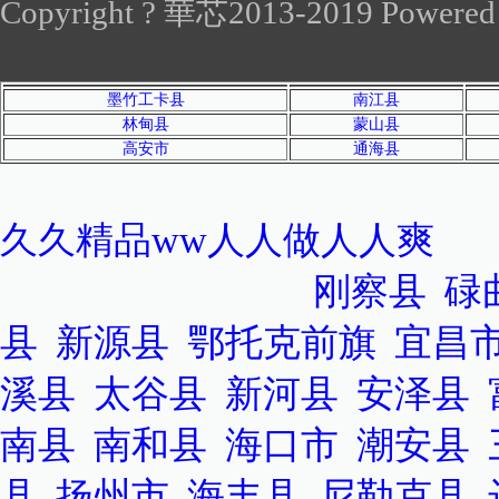
Copyright ? 華芯2013-2019 Powered by
墨竹工卡县
南江县
林甸县
蒙山县
高安市
通海县
感谢您访问我们的网站，您可
久久精品ww人人做人人爽
泛站蜘蛛池模板：
刚察县
|
碌
县
|
新源县
|
鄂托克前旗
|
宜昌
溪县
|
太谷县
|
新河县
|
安泽县
|
南县
|
南和县
|
海口市
|
潮安县
|
县
|
扬州市
|
海丰县
|
尼勒克县
|