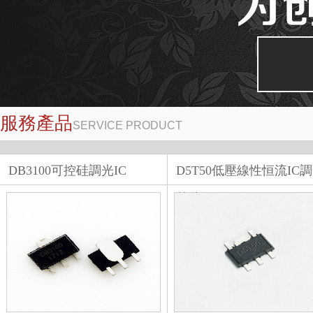
服務產品
SERVICE PRODUCT
查看更多 +
DB3100可控硅調光IC
D5T50低壓線性恒流IC
芯片D...