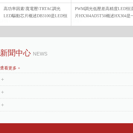
高功率因素\寬電壓\TRTAC調光
PWM調光低壓差高精度LED恒
LED驅動芯片概述DB3100是LED恒
片HX304AD5T50概述HX304是
詳情+
詳情+
流驅...
款...
恒流芯片雙線調光R60芯片
低壓差恒流驅動器
新聞中心
NEWS
forsinoco_...
高品質十年質保燈帶恒流芯片
查看更多 +
48v燈管燈條雙線調光恒流芯片HXCR2A80R
DC12-24V閱讀燈轉向燈驅動IC
高光效燈帶恒流芯片
可調電流，LED恒流驅動器
特點 u?端口耐壓100V u?單通道
forsinoco_R60 特點實物圖
功率恒流驅動 u?外圍元件簡單 ..
詳情+
詳情+
（SOT23-...